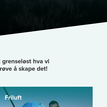
 grenseløst hva vi
røve å skape det!
Friluft