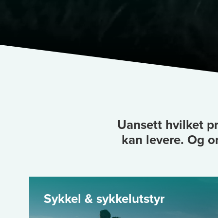
Uansett hvilket p
kan levere. Og o
Sykkel & sykkelutstyr