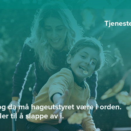
Tjenest
s og da må hageutstyret være i orden.
er til å slappe av i.